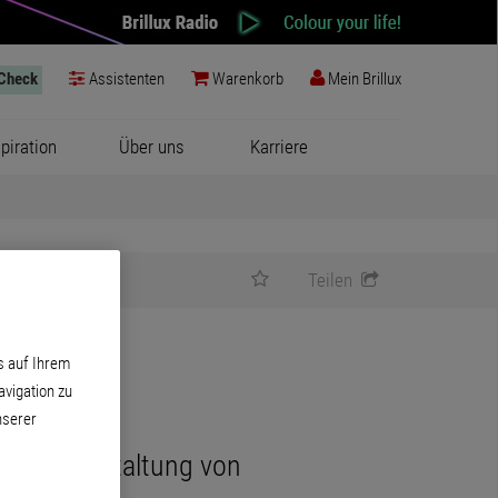
-Check
Assistenten
Warenkorb
Mein Brillux
spiration
Über uns
Karriere
Teilen
s auf Ihrem
vigation zu
nserer
ativen Gestaltung von