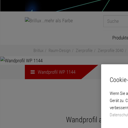
Produkt
Brillux
Raum-Design
Zierprofile
Zierprofile 3040
Wandprofil WP 1144
Cookie-
Wenn Sie a
Gerät zu. 
verbessern
Datenschut
Wandprofil aus gehär