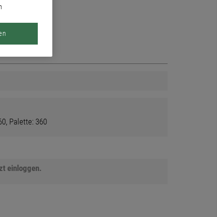
n
en
0, Palette: 360
tzt einloggen.