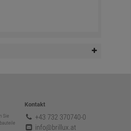
Kontakt
+43 732 370740-0
n Sie
bauteile
info@brillux.at