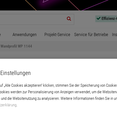
Effizienz
e
Anwendungen
Projekt-Service
Service für Betriebe
In
Wandprofil WP 1144
Einstellungen
uf „Alle Cookies akzeptieren“ klicken, stimmen Sie der Speicherung von Cookie
Cookies werden zur Personalisierung von Anzeigen verwendet, um die Websitena
Wandprofil WP 1144
 und die Websitenutzung zu analysieren. Weitere Informationen finden Sie in u
zerklärung
.
tetem Polystyrol zur Unterteilung und dekor