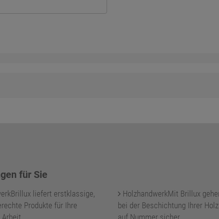
gen für Sie
kBrillux liefert erstklassige,
HolzhandwerkMit Brillux gehe
rechte Produkte für Ihre
bei der Beschichtung Ihrer Holz
 Arbeit.
auf Nummer sicher.