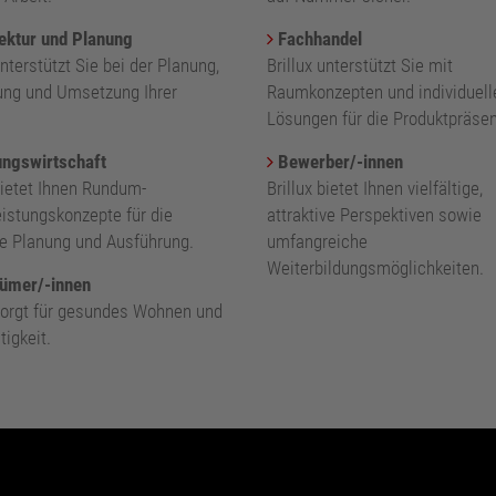
ektur und Planung
Fachhandel
unterstützt Sie bei der Planung,
Brillux unterstützt Sie mit
ung und Umsetzung Ihrer
Raumkonzepten und individuell
.
Lösungen für die Produktpräsen
ngswirtschaft
Bewerber/-innen
bietet Ihnen Rundum-
Brillux bietet Ihnen vielfältige,
eistungskonzepte für die
attraktive Perspektiven sowie
nte Planung und Ausführung.
umfangreiche
Weiterbildungsmöglichkeiten.
ümer/-innen
 sorgt für gesundes Wohnen und
igkeit.