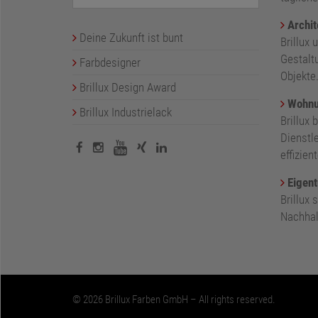
Archit
Deine Zukunft ist bunt
Brillux 
Gestalt
Farbdesigner
Objekte
Brillux Design Award
Wohnu
Brillux Industrielack
Brillux 
Dienstl
effizie
Eigent
Brillux
Nachhalt
© 2026 Brillux Farben GmbH – All rights reserved.