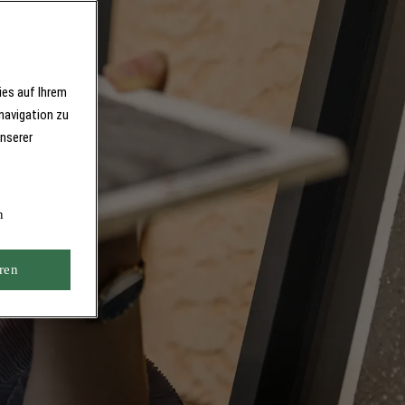
ies auf Ihrem
navigation zu
unserer
n
ren