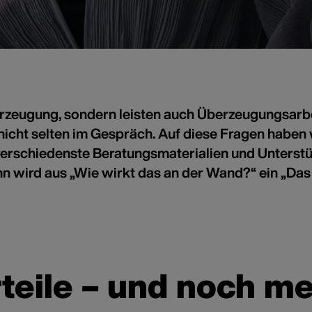
berzeugung, sondern leisten auch Überzeugungsarb
eraten und gewinnen
nicht selten im Gespräch. Auf diese Fragen haben w
haben Sie sich das
, verschiedenste Beratungsmaterialien und Unters
gestellt!
wird aus „Wie wirkt das an der Wand?“ ein „Das 
denkontakt überzeugen
eile – und noch meh