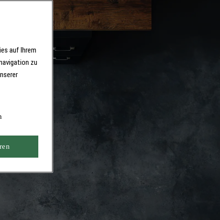
ies auf Ihrem
navigation zu
unserer
n
ren