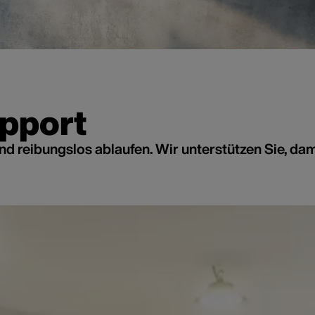
pport
d reibungslos ablaufen. Wir unterstützen Sie, dami
Malersoftware
Die erledigt den Rest
Damit der Betrieb läuft