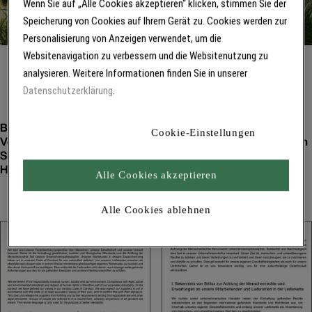
Wenn Sie auf „Alle Cookies akzeptieren“ klicken, stimmen Sie der
Speicherung von Cookies auf Ihrem Gerät zu. Cookies werden zur
Personalisierung von Anzeigen verwendet, um die
Websitenavigation zu verbessern und die Websitenutzung zu
analysieren. Weitere Informationen finden Sie in unserer
Datenschutzerklärung
.
Unsere Verantwortung
Brillux definiert im Code of Conduct die grundlegenden
Cookie-Einstellungen
Verhaltensstandards im Unternehmen. Darüber hinaus finden
Sie hier einen Hinweis zur Grundsatzerklärung und zum
Hinweisgeberschutzgesetz.
Alle Cookies akzeptieren
Alle Cookies ablehnen