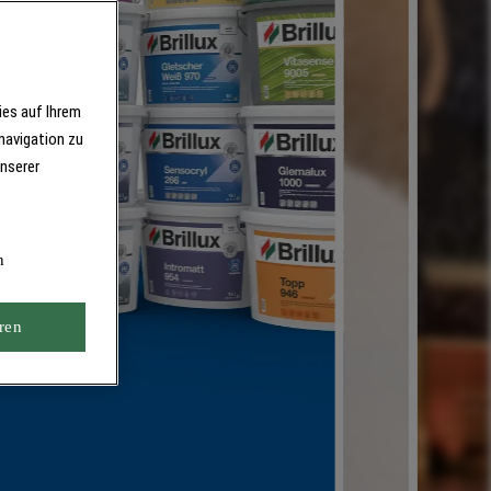
ies auf Ihrem
navigation zu
unserer
n
ren