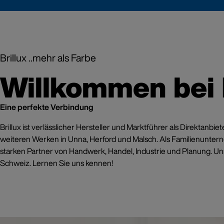
Blauer E
Brillux ..mehr als Farbe
Nur
Willkommen bei B
Konserv
Produkt
Eine perfekte Verbindung
Jetzt inf
Brillux ist verlässlicher Hersteller und Marktführer als Direktan
weiteren Werken in Unna, Herford und Malsch. Als Familienunter
starken Partner von Handwerk, Handel, Industrie und Planung. Uns
Schweiz. Lernen Sie uns kennen!