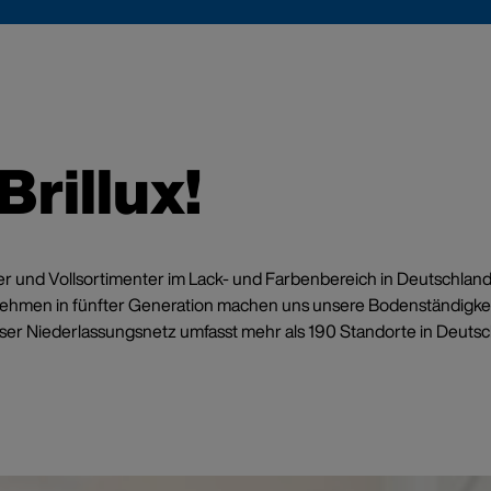
ngel – das Umweltzeichen
 bei Brillux
rillux!
ierungsmittelfrei. Blauer Engel zertifiziert. In über 5
en in Weiß und farbig.
ormieren
bieter und Vollsortimenter im Lack- und Farbenbereich in Deutschla
nehmen in fünfter Generation machen uns unsere Bodenständigkei
er Niederlassungsnetz umfasst mehr als 190 Standorte in Deutschl