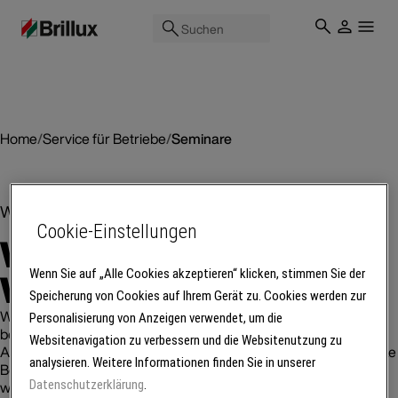
Suchen
Home
/
Service für Betriebe
/
Seminare
Weiterbildungsangebote von Brillux
Cookie-Einstellungen
Weiterkommen mit
Weiterbildung
Wenn Sie auf „Alle Cookies akzeptieren“ klicken, stimmen Sie der
Speicherung von Cookies auf Ihrem Gerät zu. Cookies werden zur
Wir sind davon überzeugt, dass Aus- und Weiterbildung die
Personalisierung von Anzeigen verwendet, um die
besseren Grundlagen für Erfolg sind. Ganz gleich, ob
Websitenavigation zu verbessern und die Websitenutzung zu
Auszubildende, Fachkräfte, Meisterinnen und Meister oder ganze
analysieren. Weitere Informationen finden Sie in unserer
Betriebe – bei uns gibt es regelmäßig Angebote, die Sie
Datenschutzerklärung
.
weiterbringen, live in unserer Brillux Akademie oder als Online-