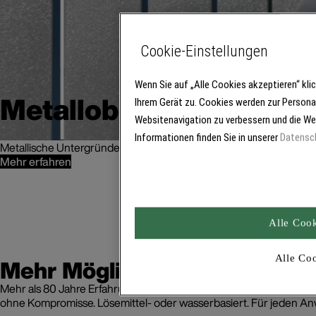
Cookie-Einstellungen
Wenn Sie auf „Alle Cookies akzeptieren“ kl
Metalloberflächen schü
Ihrem Gerät zu. Cookies werden zur Persona
Websitenavigation zu verbessern und die We
Informationen finden Sie in unserer
Datensc
Metallische Untergründe, alte Beschichtungen und Coil Coating - s
Mehr erfahren
Alle Cook
Alle Co
Mehr Möglichkeiten entdeck
Mehr als 80 Jahre Erfahrung mit Lackbeschichtungen. Das sind 
ohne Kompromisse. Lösemittel- oder wasserbasiert. Für jeden A