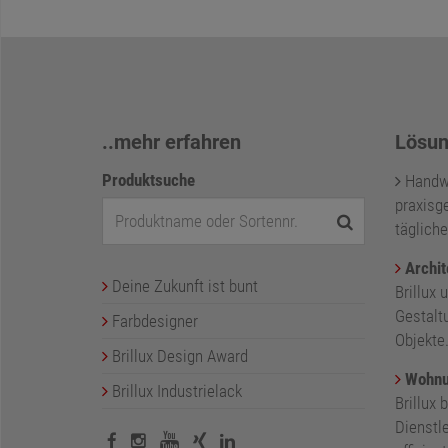
..mehr erfahren
Lösun
Produktsuche
Handwer
praxisge
tägliche
Archit
Deine Zukunft ist bunt
Brillux 
Gestalt
Farbdesigner
Objekte
Brillux Design Award
Wohnu
Brillux Industrielack
Brillux 
Dienstl