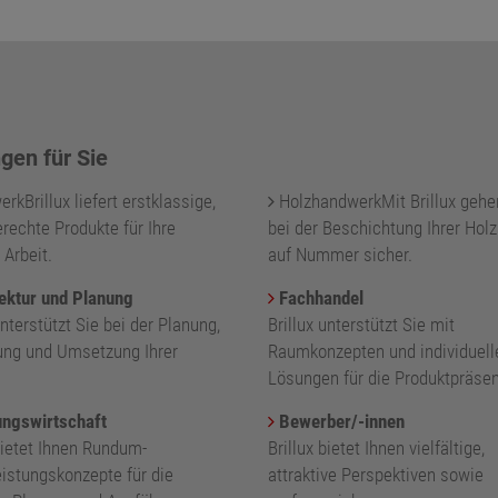
gen für Sie
kBrillux liefert erstklassige,
HolzhandwerkMit Brillux gehe
rechte Produkte für Ihre
bei der Beschichtung Ihrer Holz
 Arbeit.
auf Nummer sicher.
ektur und Planung
Fachhandel
unterstützt Sie bei der Planung,
Brillux unterstützt Sie mit
ung und Umsetzung Ihrer
Raumkonzepten und individuell
.
Lösungen für die Produktpräsen
ngswirtschaft
Bewerber/-innen
bietet Ihnen Rundum-
Brillux bietet Ihnen vielfältige,
eistungskonzepte für die
attraktive Perspektiven sowie