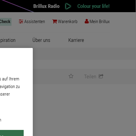
-Check
Assistenten
Warenkorb
Mein Brillux
spiration
Über uns
Karriere
Teilen
s auf Ihrem
vigation zu
nserer
n