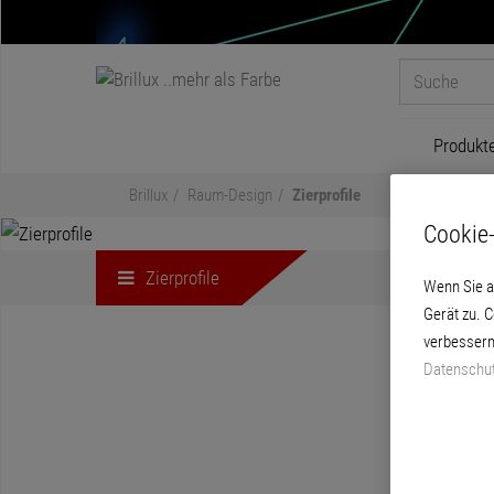
Produkt
Brillux
Raum-Design
Zierprofile
Cookie-
Zierprofile
Wenn Sie a
Gerät zu. 
verbessern
Datenschut