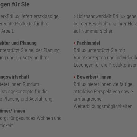
gen für Sie
kBrillux liefert erstklassige,
HolzhandwerkMit Brillux gehe
rechte Produkte für Ihre
bei der Beschichtung Ihrer Holz
 Arbeit.
auf Nummer sicher.
ektur und Planung
Fachhandel
unterstützt Sie bei der Planung,
Brillux unterstützt Sie mit
ung und Umsetzung Ihrer
Raumkonzepten und individuell
.
Lösungen für die Produktpräsen
ngswirtschaft
Bewerber/-innen
bietet Ihnen Rundum-
Brillux bietet Ihnen vielfältige,
eistungskonzepte für die
attraktive Perspektiven sowie
nte Planung und Ausführung.
umfangreiche
Weiterbildungsmöglichkeiten.
ümer/-innen
 sorgt für gesundes Wohnen und
igkeit.