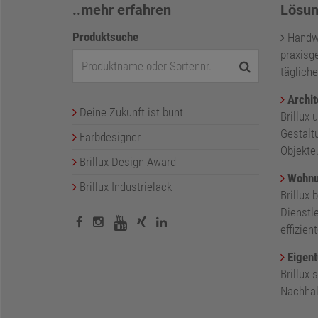
..mehr erfahren
Lösun
Produktsuche
Handwer
praxisge
tägliche
Archit
Deine Zukunft ist bunt
Brillux 
Gestalt
Farbdesigner
Objekte
Brillux Design Award
Wohnu
Brillux Industrielack
Brillux 
Dienstl
effizie
Eigent
Brillux
Nachhalt