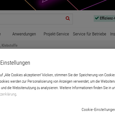
Effizienz
e
Anwendungen
Projekt-Service
Service für Betriebe
In
 Klebstoffe
Einstellungen
uf „Alle Cookies akzeptieren“ klicken, stimmen Sie der Speicherung von Cookie
Cookies werden zur Personalisierung von Anzeigen verwendet, um die Websitena
himmel, Montageschaum, Kl
 und die Websitenutzung zu analysieren. Weitere Informationen finden Sie in u
zerklärung
.
Cookie-Einstellunge
PRODUKTE