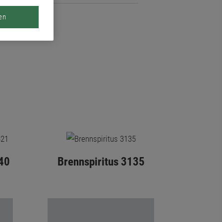
en
40
Brennspiritus 3135