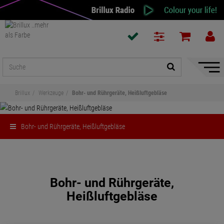
Naviga
ein-/a
Brillux
Werkzeuge
Bohr- und Rührgeräte, Heißluftgebläse
Bohr- und Rührgeräte, Heißluftgebläse
Teilen
Bohr- und Rührgeräte,
Heißluftgebläse