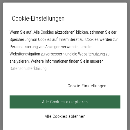
PRODUKTE
Cookie-Einstellungen
Wenn Sie auf „Alle Cookies akzeptieren“ klicken, stimmen Sie der
Speicherung von Cookies auf Ihrem Gerät zu. Cookies werden zur
Personalisierung von Anzeigen verwendet, um die
Websitenavigation zu verbessern und die Websitenutzung zu
analysieren. Weitere Informationen finden Sie in unserer
Datenschutzerklärung
.
Akku-Pack Li 14,4 V, 2,0
SDS-plus Dübelbohrer 3267
Ah, Li-Power 3304
Cookie-Einstellungen
Alle Cookies akzeptieren
Alle Cookies ablehnen
Collomix Rührwerk Xo 55 R
Collomix Kupplung
duo MKD 140 HF-Set 1773
HEXAFIX®/M14 außen