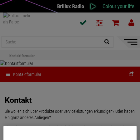
Naviga
ein-/a
Kontaktformular
Kontaktformular
Kontakt
Sie wollen sich über Produkte oder Serviceleistungen erkundigen? Oder haben
ein ganz anderes Anliegen?
Die Anfragen unserer Kunden sind vielfältig und mitunter komplex. Nicht
immer ist dabei klar, in welcher Fachabteilung diese jeweils richtig