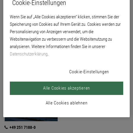
aufgehoben sind. Daher ist es in vielen Fällen sinnvoll, dass unsere Zentrale
Cookie-Einstellungen
die Anfragen vorab aufnimmt und weiterleitet.
Oder wissen Sie schon, mit wem Sie sprechen wollen? Umso besser, dann
Wenn Sie auf „Alle Cookies akzeptieren“ klicken, stimmen Sie der
verbindet unsere Zentrale Sie sehr gern mit dem gewünschten
Speicherung von Cookies auf Ihrem Gerät zu. Cookies werden zur
Ansprechpartner.
Personalisierung von Anzeigen verwendet, um die
Websitenavigation zu verbessern und die Websitenutzung zu
analysieren. Weitere Informationen finden Sie in unserer
Ihr Kontakt
Datenschutzerklärung
.
Hauptsitz
Cookie-Einstellungen
Alle Cookies akzeptieren
Alle Cookies ablehnen
+49 251 7188-0