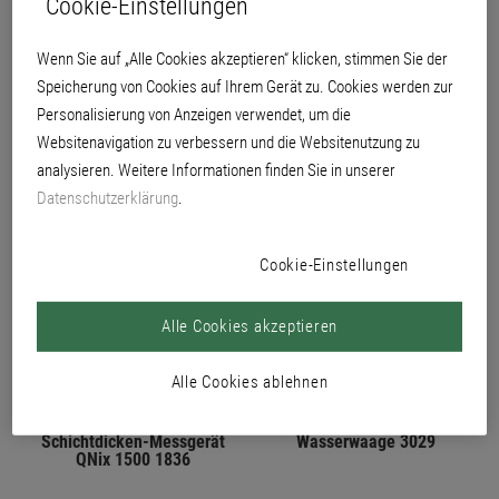
Cookie-Einstellungen
PRODUKTE
Wenn Sie auf „Alle Cookies akzeptieren“ klicken, stimmen Sie der
Speicherung von Cookies auf Ihrem Gerät zu. Cookies werden zur
Personalisierung von Anzeigen verwendet, um die
Websitenavigation zu verbessern und die Websitenutzung zu
analysieren. Weitere Informationen finden Sie in unserer
Datenschutzerklärung
.
CM-Messgerät Classic
Nassfilm-Dickenmesser
1853
1754
Cookie-Einstellungen
Alle Cookies akzeptieren
Alle Cookies ablehnen
Schichtdicken-Messgerät
Wasserwaage 3029
QNix 1500 1836