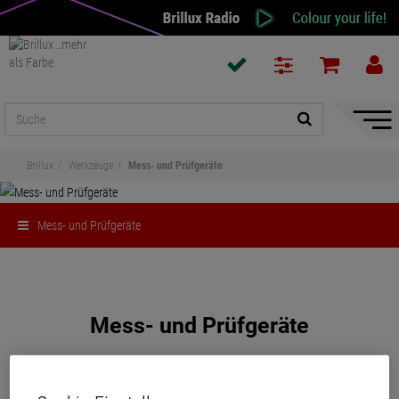
Naviga
ein-/a
Brillux
Werkzeuge
Mess- und Prüfgeräte
Mess- und Prüfgeräte
Teilen
Mess- und Prüfgeräte