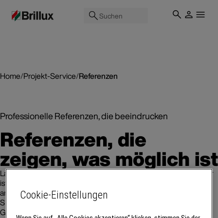
Suchen
Home
/
Projekt-Service
/
Referenzen
Professionelle Referenzen, die beeindrucken
Referenzen, die
zeigen, was möglich ist
Lassen Sie sich inspirieren und entdecken Sie, was alles machbar
ist. Ob Einfamilienhäuser, historische Gebäude oder groß
angelegte Straßenzeilen – in unserer Referenzübersicht finden
Cookie-Einstellungen
Sie Beispiele für gelungene Architektur, überzeugende
Gestaltung und echte Teamarbeit. Projekte, die Lust auf mehr
Wenn Sie auf „Alle Cookies akzeptieren“ klicken, stimmen Sie der