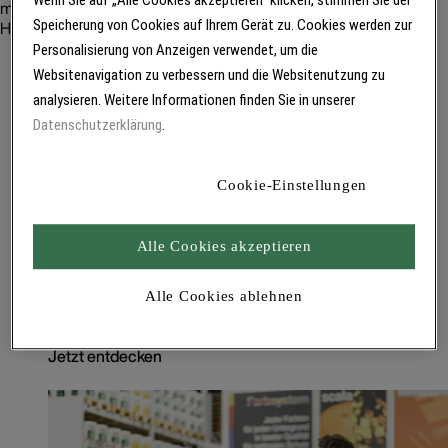
machen. Projekte, die Planende, Wohnungswirtschaft und
Speicherung von Cookies auf Ihrem Gerät zu. Cookies werden zur
Handwerk begeistern.
Personalisierung von Anzeigen verwendet, um die
Websitenavigation zu verbessern und die Websitenutzung zu
analysieren. Weitere Informationen finden Sie in unserer
Datenschutzerklärung
.
Unsere Niederlassungen
Cookie-Einstellungen
Wir sind immer da, wo Sie uns
brauchen
Alle Cookies akzeptieren
Brillux ist immer in Ihrer Nähe. Mit über 12.000
Alle Cookies ablehnen
Produkten und unserem gesamten Know-how.
Finden Sie Ihre Niederlassung!
Jetzt entdecken