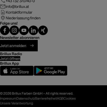
+43 732 370740-0
info@brillux.at
Kontaktformular
Niederlassung finden
Folge uns!
Newsletter abonnieren
Jetzt anmelden
Brillux Radio
Jetzt öffnen
Brillux App
©
2026 Brillux Farben GmbH – All rights reserved.
Impressum
Datenschutz
Barrierefreiheit
AGB
Cookies
Unsere Verantwortung