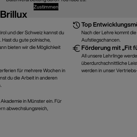
Zustimmen
Brillux
Top Entwicklungsmö
tirol und der Schweiz kannst du
Nach der Lehre kommt die 
. Hast du gute polnische,
Aufstiegschancen.
Förderung mit „Fit fü
nn bieten wir die Möglichkeit
All unsere Lehrlinge werden
überdurchschnittliche Le
erferien für mehrere Wochen in
werden in unser Vertrie
st du die Arbeit in anderen
.
x Akademie in Münster ein. Für
dern abwechslungsreich,