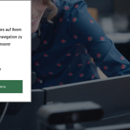
ies auf Ihrem
navigation zu
unserer
n
ren