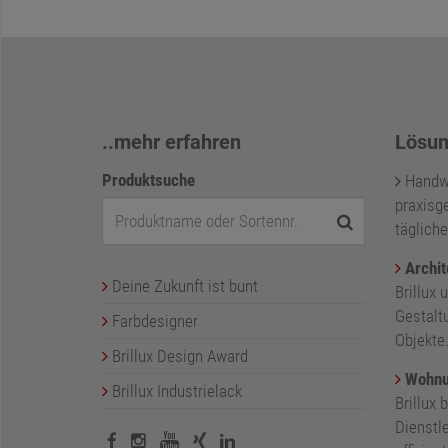
..mehr erfahren
Lösun
Produktsuche
Handwer
praxisge
tägliche
Archit
Deine Zukunft ist bunt
Brillux 
Gestalt
Farbdesigner
Objekte
Brillux Design Award
Wohnu
Brillux Industrielack
Brillux 
Dienstl