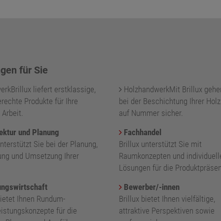
gen für Sie
kBrillux liefert erstklassige,
HolzhandwerkMit Brillux gehe
rechte Produkte für Ihre
bei der Beschichtung Ihrer Holz
 Arbeit.
auf Nummer sicher.
ektur und Planung
Fachhandel
unterstützt Sie bei der Planung,
Brillux unterstützt Sie mit
ung und Umsetzung Ihrer
Raumkonzepten und individuell
.
Lösungen für die Produktpräsen
ngswirtschaft
Bewerber/-innen
bietet Ihnen Rundum-
Brillux bietet Ihnen vielfältige,
eistungskonzepte für die
attraktive Perspektiven sowie