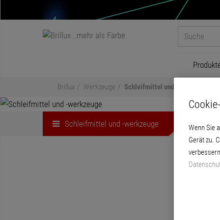
Produkt
Brillux
Werkzeuge
Schleifmittel und -werkzeuge
Cookie-
Schleifmittel und -werkzeuge
Wenn Sie a
Gerät zu. 
verbessern
Datenschut