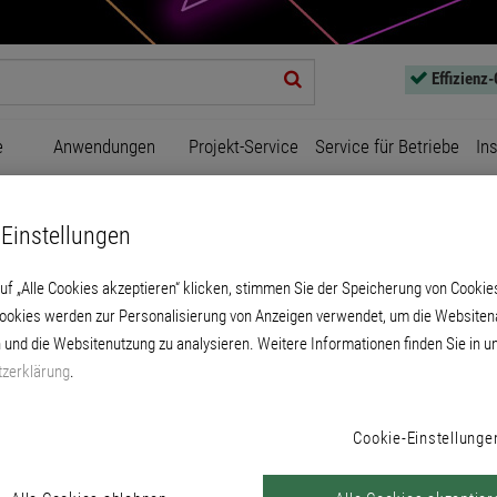
Effizienz
e
Anwendungen
Projekt-Service
Service für Betriebe
In
Einstellungen
uf „Alle Cookies akzeptieren“ klicken, stimmen Sie der Speicherung von Cookie
Cookies werden zur Personalisierung von Anzeigen verwendet, um die Websitena
 und die Websitenutzung zu analysieren. Weitere Informationen finden Sie in u
zerklärung
.
Schleifmittel und -werkzeug
Cookie-Einstellunge
PRODUKTE