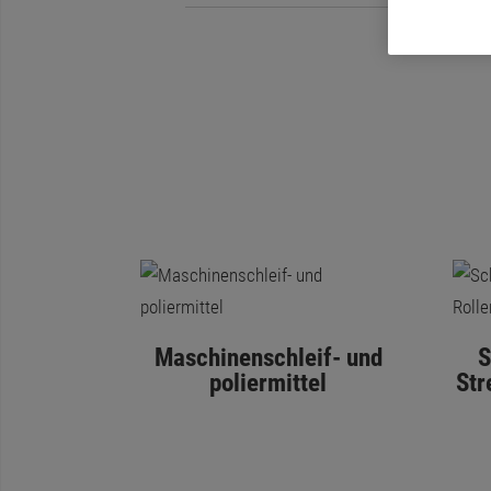
Maschinenschleif- und
S
poliermittel
Str