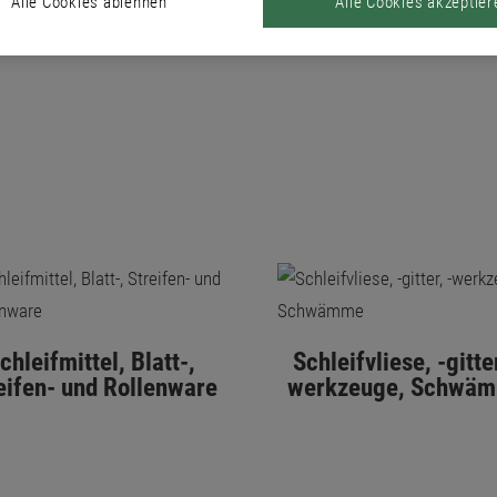
Alle Cookies ablehnen
Alle Cookies akzeptier
chleifmittel, Blatt-,
Schleifvliese, -gitter
eifen- und Rollenware
werkzeuge, Schwä