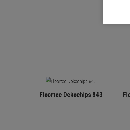
Floortec Dekochips 843
Fl