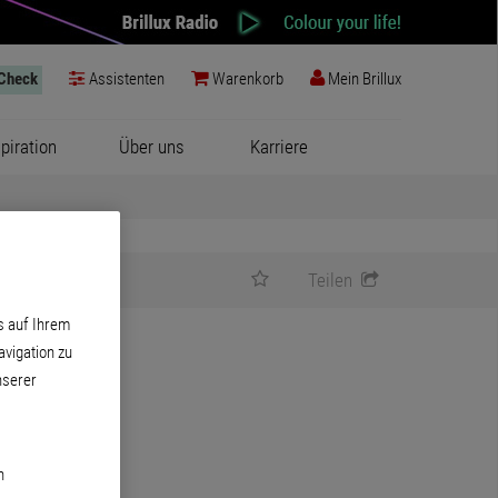
-Check
Assistenten
Warenkorb
Mein Brillux
spiration
Über uns
Karriere
Teilen
s auf Ihrem
vigation zu
nserer
n