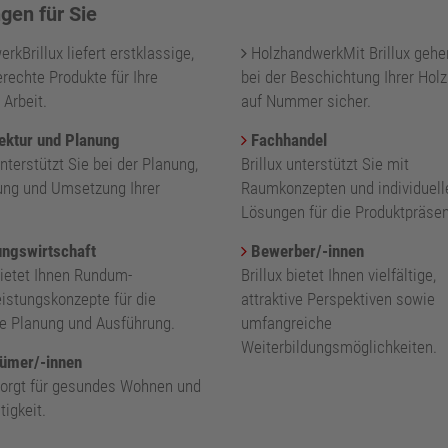
gen für Sie
kBrillux liefert erstklassige,
HolzhandwerkMit Brillux gehe
rechte Produkte für Ihre
bei der Beschichtung Ihrer Holz
 Arbeit.
auf Nummer sicher.
ektur und Planung
Fachhandel
unterstützt Sie bei der Planung,
Brillux unterstützt Sie mit
ung und Umsetzung Ihrer
Raumkonzepten und individuell
.
Lösungen für die Produktpräsen
ngswirtschaft
Bewerber/-innen
bietet Ihnen Rundum-
Brillux bietet Ihnen vielfältige,
eistungskonzepte für die
attraktive Perspektiven sowie
nte Planung und Ausführung.
umfangreiche
Weiterbildungsmöglichkeiten.
ümer/-innen
 sorgt für gesundes Wohnen und
igkeit.