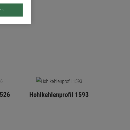
en
1526
Hohlkehlenprofil 1593