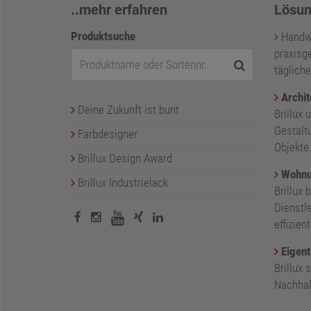
..mehr erfahren
Lösun
Produktsuche
Handwer
praxisge
tägliche
Archit
Deine Zukunft ist bunt
Brillux 
Gestalt
Farbdesigner
Objekte
Brillux Design Award
Wohnu
Brillux Industrielack
Brillux 
Dienstl
effizie
Eigent
Brillux
Nachhalt