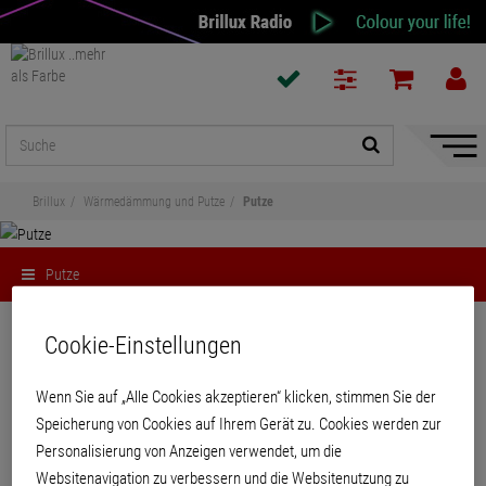
Naviga
ein-/a
Brillux
Wärmedämmung und Putze
Putze
Putze
Teilen
Cookie-Einstellungen
Putze
Wenn Sie auf „Alle Cookies akzeptieren“ klicken, stimmen Sie der
Speicherung von Cookies auf Ihrem Gerät zu. Cookies werden zur
Personalisierung von Anzeigen verwendet, um die
Websitenavigation zu verbessern und die Websitenutzung zu