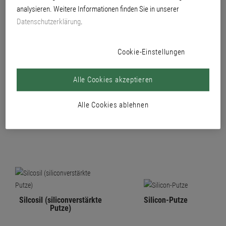
analysieren. Weitere Informationen finden Sie in unserer
PRODUKTE
Datenschutzerklärung
.
Cookie-Einstellungen
Alle Cookies akzeptieren
Alle Cookies ablehnen
Grundierungen
Rausan (organische Putze)
Silcosil (siliconverstärkte
Silicon-Putze
Putze)