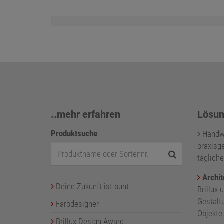
..mehr erfahren
Lösun
Produktsuche
Handwer
praxisge
tägliche
Archit
Deine Zukunft ist bunt
Brillux 
Gestalt
Farbdesigner
Objekte
Brillux Design Award