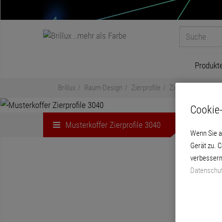
Produkt
Brillux
Raum-Design
Zierprofile
Zierprofile 3040
Cookie-
Musterkoffer Zierprofile 3040
Wenn Sie a
Gerät zu. 
verbessern
Datenschut