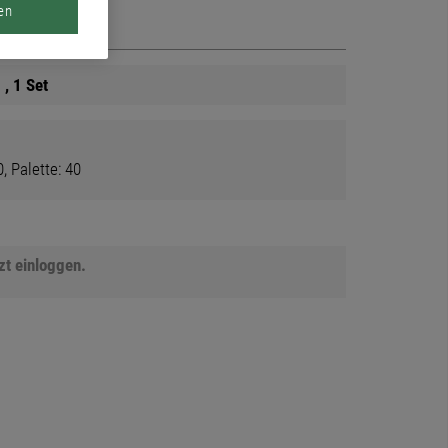
en
 , 1 Set
, Palette: 40
tzt einloggen.