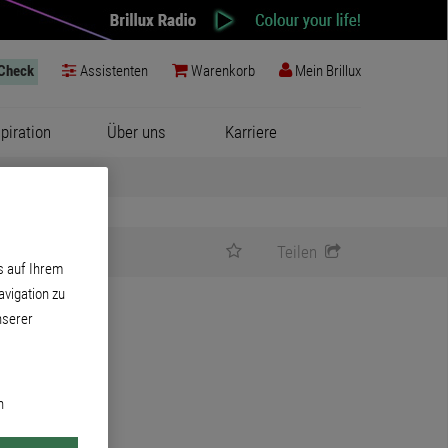
-Check
Assistenten
Warenkorb
Mein Brillux
spiration
Über uns
Karriere
Teilen
s auf Ihrem
vigation zu
nserer
0
n