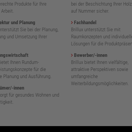
rechte Produkte für Ihre
bei der Beschichtung Ihrer Holz
 Arbeit.
auf Nummer sicher.
ektur und Planung
Fachhandel
unterstützt Sie bei der Planung,
Brillux unterstützt Sie mit
ung und Umsetzung Ihrer
Raumkonzepten und individuell
.
Lösungen für die Produktpräsen
ngswirtschaft
Bewerber/-innen
bietet Ihnen Rundum-
Brillux bietet Ihnen vielfältige,
eistungskonzepte für die
attraktive Perspektiven sowie
nte Planung und Ausführung.
umfangreiche
Weiterbildungsmöglichkeiten.
ümer/-innen
 sorgt für gesundes Wohnen und
igkeit.