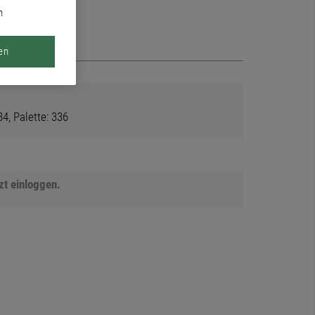
n
en
4, Palette: 336
tzt einloggen.