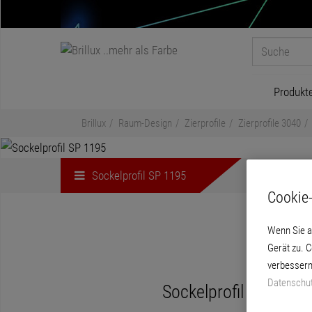
Produkt
Brillux
Raum-Design
Zierprofile
Zierprofile 3040
Sockelprofil SP 1195
Cookie-
Wenn Sie a
Gerät zu. 
verbessern
Datenschut
Sockelprofil aus geh