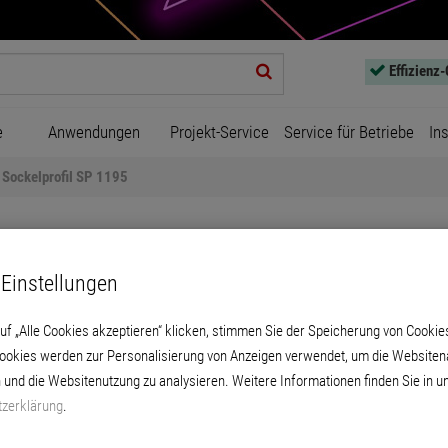
Effizienz
e
Anwendungen
Projekt-Service
Service für Betriebe
In
Sockelprofil SP 1195
Einstellungen
uf „Alle Cookies akzeptieren“ klicken, stimmen Sie der Speicherung von Cookie
Cookies werden zur Personalisierung von Anzeigen verwendet, um die Websitena
Sockelprofil SP 1195
 und die Websitenutzung zu analysieren. Weitere Informationen finden Sie in u
zerklärung
.
ärtetem Polystyrol für einen stoßfesten und