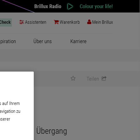
-Check
Assistenten
Warenkorb
Mein Brillux
spiration
Über uns
Karriere
Teilen
s auf Ihrem
vigation zu
nserer
 dekorativen Übergang