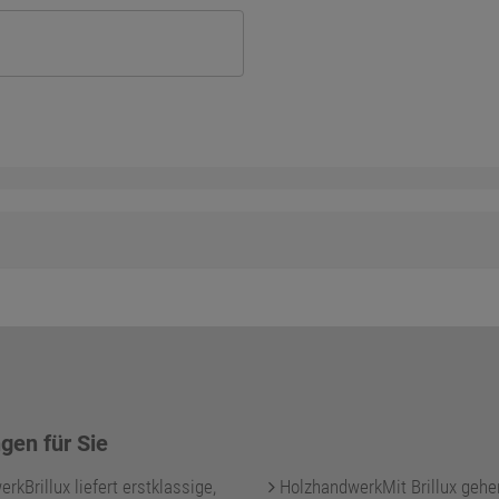
gen für Sie
kBrillux liefert erstklassige,
HolzhandwerkMit Brillux gehe