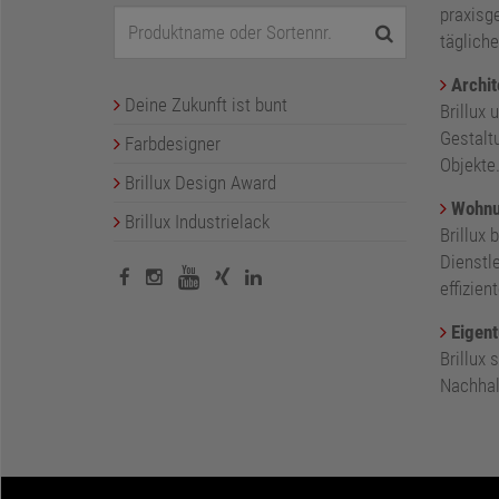
praxisge
tägliche
Archit
Deine Zukunft ist bunt
Brillux 
Gestalt
Farbdesigner
Objekte
Brillux Design Award
Wohnu
Brillux Industrielack
Brillux 
Dienstl
effizie
Eigent
Brillux
Nachhalt