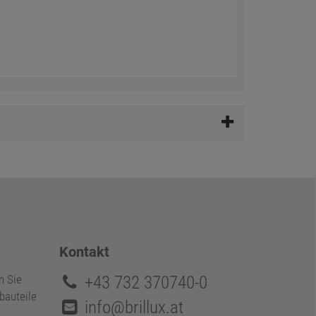
Kontakt
+43 732 370740-0
n Sie
bauteile
info@brillux.at