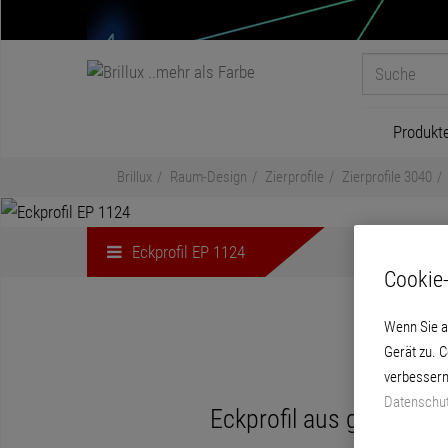
Produkt
Brillux
Raum-Design
Zierprofile
Zierprofile 3040
Eckprofil EP 1124
Cookie-
Wenn Sie a
Gerät zu. 
verbessern
Datenschut
Eckprofil aus gehärte