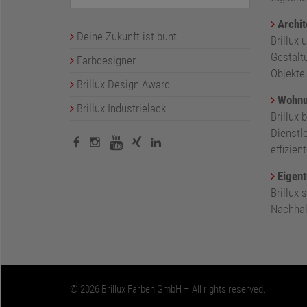
Archit
Deine Zukunft ist bunt
Brillux 
Gestalt
Farbdesigner
Objekte
Brillux Design Award
Wohnu
Brillux Industrielack
Brillux 
Dienstl
effizie
Eigent
Brillux
Nachhalt
© 2026 Brillux Farben GmbH – All rights reserved.