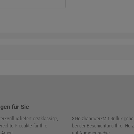
gen für Sie
kBrillux liefert erstklassige,
HolzhandwerkMit Brillux gehe
rechte Produkte für Ihre
bei der Beschichtung Ihrer Holz
 Arbeit.
auf Nummer sicher.