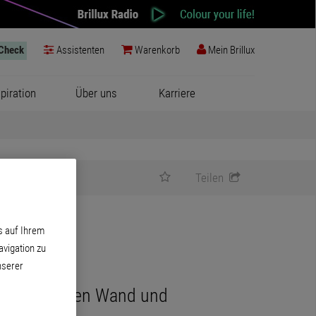
-Check
Assistenten
Warenkorb
Mein Brillux
spiration
Über uns
Karriere
Teilen
s auf Ihrem
vigation zu
nserer
gang zwischen Wand und