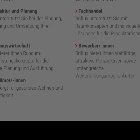
ektur und Planung
Fachhandel
unterstützt Sie bei der Planung,
Brillux unterstützt Sie mit
ung und Umsetzung Ihrer
Raumkonzepten und individuell
.
Lösungen für die Produktpräsen
ngswirtschaft
Bewerber/-innen
bietet Ihnen Rundum-
Brillux bietet Ihnen vielfältige,
eistungskonzepte für die
attraktive Perspektiven sowie
nte Planung und Ausführung.
umfangreiche
Weiterbildungsmöglichkeiten.
ümer/-innen
 sorgt für gesundes Wohnen und
igkeit.