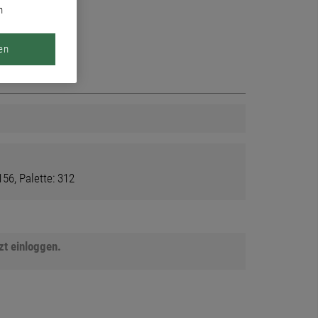
n
en
56, Palette: 312
tzt einloggen.