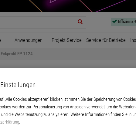
Effizienz
e
Anwendungen
Projekt-Service
Service für Betriebe
In
Eckprofil EP 1124
Einstellungen
uf „Alle Cookies akzeptieren“ klicken, stimmen Sie der Speicherung von Cookie
Cookies werden zur Personalisierung von Anzeigen verwendet, um die Websitena
Eckprofil EP 1124
 und die Websitenutzung zu analysieren. Weitere Informationen finden Sie in u
zerklärung
.
tem Polystyrol für einen harmonischen Über