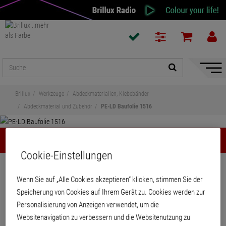
Naviga
ein-/a
Brillux
Werkzeuge
Abdeckmaterialien, Klebebänder
Abdeckmaterial und Zubehör
PE-LD Baufolie 1516
PE-LD Baufolie 1516
Cookie-Einstellungen
Teilen
Wenn Sie auf „Alle Cookies akzeptieren“ klicken, stimmen Sie der
Speicherung von Cookies auf Ihrem Gerät zu. Cookies werden zur
PE-LD Baufolie 1516
Personalisierung von Anzeigen verwendet, um die
Websitenavigation zu verbessern und die Websitenutzung zu
Besonders für außenseitige Abdeckungen von Fenster- und Türöffnungen bei