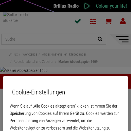
Naviga
ein-/a
Brillux
Werkzeuge
Abdeckmaterialien, Klebebänder
Abdeckmaterial und Zubehör
Masker Abdeckpapier 1609
Masker Abdeckpapier 1609
Cookie-Einstellungen
Teilen
Wenn Sie auf „Alle Cookies akzeptieren“ klicken, stimmen Sie der
Masker Abdeckpapier 1609
Speicherung von Cookies auf Ihrem Gerät zu. Cookies werden zur
Personalisierung von Anzeigen verwendet, um die
Websitenavigation zu verbessern und die Websitenutzung zu
Kleinrollen Natronmischpapier für Handabdeckroller 1607. Sehr schmiegsam