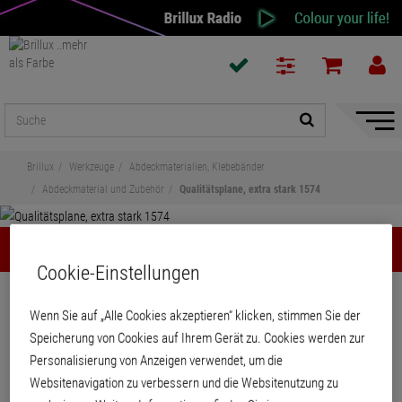
Naviga
ein-/a
Brillux
Werkzeuge
Abdeckmaterialien, Klebebänder
Abdeckmaterial und Zubehör
Qualitätsplane, extra stark 1574
Qualitätsplane, extra stark 1574
Cookie-Einstellungen
Teilen
Wenn Sie auf „Alle Cookies akzeptieren“ klicken, stimmen Sie der
Speicherung von Cookies auf Ihrem Gerät zu. Cookies werden zur
Qualitätsplane, extra stark 1574
Personalisierung von Anzeigen verwendet, um die
Websitenavigation zu verbessern und die Websitenutzung zu
PE-LD Folie, ca. 0,050 mm stark. Auch für den Objektbereich mit höherer