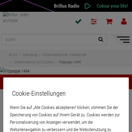
Naviga
ein-/a
Brillux
Werkzeuge
Abdeckmaterialien, Klebebänder
Abdeckmaterial und Zubehör
Filzpappe 1494
Filzpappe 1494
Cookie-Einstellungen
Teilen
Wenn Sie auf „Alle Cookies akzeptieren“ klicken, stimmen Sie der
Filzpappe 1494
Speicherung von Cookies auf Ihrem Gerät zu. Cookies werden zur
Personalisierung von Anzeigen verwendet, um die
Websitenavigation zu verbessern und die Websitenutzung zu
Zum Abdecken empfindlicher Fußböden.