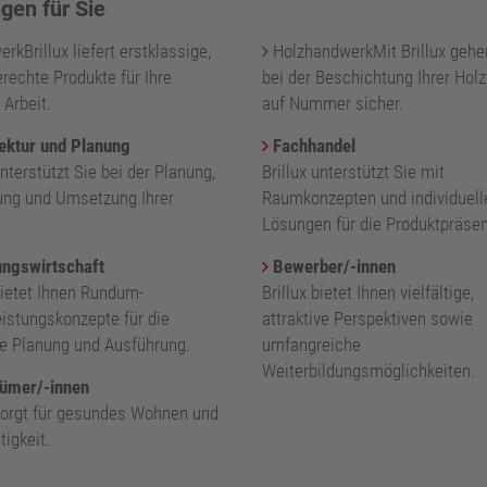
gen für Sie
kBrillux liefert erstklassige,
HolzhandwerkMit Brillux gehe
rechte Produkte für Ihre
bei der Beschichtung Ihrer Holz
 Arbeit.
auf Nummer sicher.
ektur und Planung
Fachhandel
unterstützt Sie bei der Planung,
Brillux unterstützt Sie mit
ung und Umsetzung Ihrer
Raumkonzepten und individuell
.
Lösungen für die Produktpräsen
ngswirtschaft
Bewerber/-innen
bietet Ihnen Rundum-
Brillux bietet Ihnen vielfältige,
eistungskonzepte für die
attraktive Perspektiven sowie
nte Planung und Ausführung.
umfangreiche
Weiterbildungsmöglichkeiten.
ümer/-innen
 sorgt für gesundes Wohnen und
igkeit.