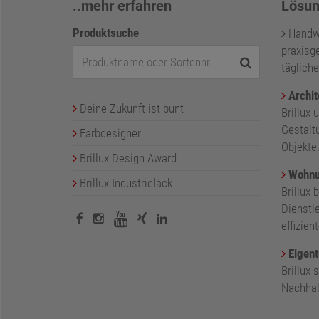
..mehr erfahren
Lösun
Produktsuche
Handwer
praxisge
tägliche
Archit
Deine Zukunft ist bunt
Brillux 
Gestalt
Farbdesigner
Objekte
Brillux Design Award
Wohnu
Brillux Industrielack
Brillux 
Dienstl
effizie
Eigent
Brillux
Nachhalt