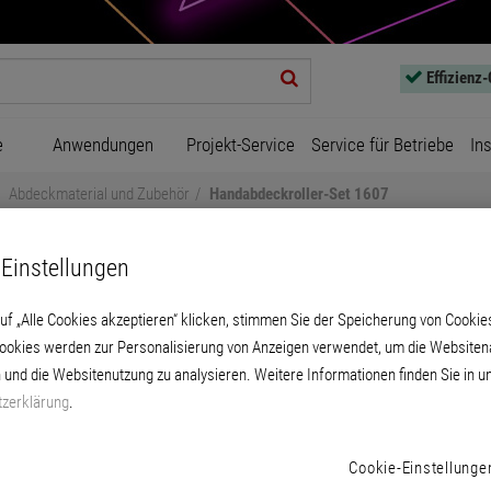
Effizienz
e
Anwendungen
Projekt-Service
Service für Betriebe
In
Abdeckmaterial und Zubehör
Handabdeckroller-Set 1607
Einstellungen
uf „Alle Cookies akzeptieren“ klicken, stimmen Sie der Speicherung von Cookie
Cookies werden zur Personalisierung von Anzeigen verwendet, um die Websitena
 und die Websitenutzung zu analysieren. Weitere Informationen finden Sie in u
Handabdeckroller-Set 1607
zerklärung
.
r für zeitsparende Maskenanfertigungen. Abd
Cookie-Einstellunge