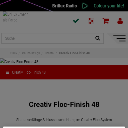
Naviga
ein-/a
Brillux
Raum-Design
Creativ
Creativ Floc-Finish 48
Creativ Floc-Finish 48
Teilen
Creativ Floc-Finish 48
Strapazierfähige Schlussbeschichtung im Creativ Floc-System