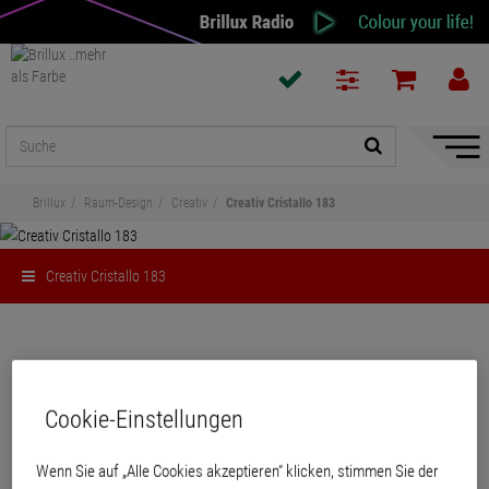
Naviga
ein-/a
Brillux
Raum-Design
Creativ
Creativ Cristallo 183
Creativ Cristallo 183
Teilen
Creativ Cristallo 183
Cookie-Einstellungen
Rein mineralischer, transluzenter Effektzusatz für Creativ Lucento 83
Wenn Sie auf „Alle Cookies akzeptieren“ klicken, stimmen Sie der