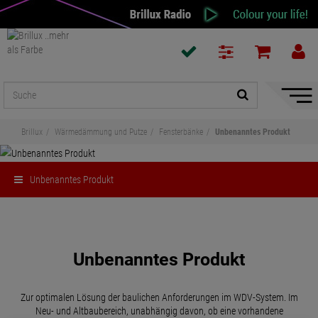
Naviga
ein-/a
Brillux
Wärmedämmung und Putze
Fensterbänke
Unbenanntes Produkt
Unbenanntes Produkt
Teilen
Unbenanntes Produkt
Zur optimalen Lösung der baulichen Anforderungen im WDV-System. Im
Neu- und Altbaubereich, unabhängig davon, ob eine vorhandene