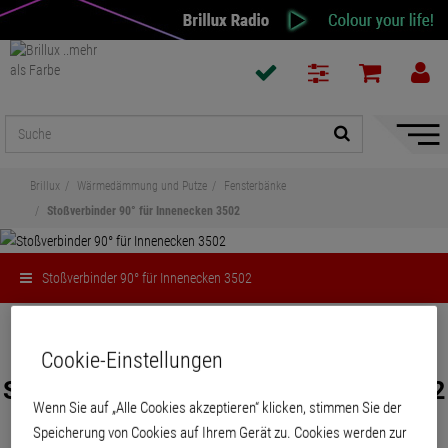
Naviga
ein-/a
Brillux
Wärmedämmung und Putze
Fensterbänke
Stoßverbinder 90° für Innenecken 3502
Stoßverbinder 90° für Innenecken 3502
Teilen
Cookie-Einstellungen
Stoßverbinder 90° für Innenecken 3502
Wenn Sie auf „Alle Cookies akzeptieren“ klicken, stimmen Sie der
Speicherung von Cookies auf Ihrem Gerät zu. Cookies werden zur
Zur Verbindung einzelner Fensterbankstücke bei Innenecken.