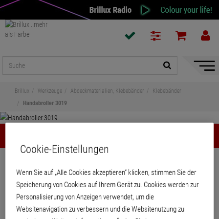
Naviga
ein-/a
Brillux
Werkzeuge
Abdeckmaterialien, Klebebänder
Klebebänder
Handabroller 3019
Handabroller 3019
Cookie-Einstellungen
Teilen
Wenn Sie auf „Alle Cookies akzeptieren“ klicken, stimmen Sie der
Speicherung von Cookies auf Ihrem Gerät zu. Cookies werden zur
Handabroller 3019
Personalisierung von Anzeigen verwendet, um die
Websitenavigation zu verbessern und die Websitenutzung zu
Klebeband-Handabroller, robuste Metallausführung.