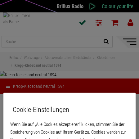
Naviga
ein-/a
Brillux
Werkzeuge
Abdeckmaterialien, Klebebänder
Klebebänder
Krepp-Klebeband neutral 1594
Krepp-Klebeband neutral 1594
Teilen
Cookie-Einstellungen
Krepp-Klebeband neutral 1594
Wenn Sie auf „Alle Cookies akzeptieren“ klicken, stimmen Sie der
Speicherung von Cookies auf Ihrem Gerät zu. Cookies werden zur
Schwach gekrepptes Papierabdeckband für innen. Für kurzfristige