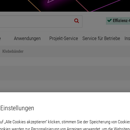
Effizienz
e
Anwendungen
Projekt-Service
Service für Betriebe
In
Klebebänder
Klebebänder
Einstellungen
uf „Alle Cookies akzeptieren“ klicken, stimmen Sie der Speicherung von Cookie
PRODUKTE
Cookies werden zur Personalisierung von Anzeigen verwendet, um die Websitena