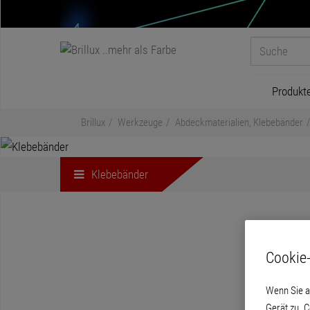
Produkt
Brillux
Werkzeuge
Abdeckmaterialien, Klebebänder
Klebebänder
Cookie-
Wenn Sie a
Gerät zu. 