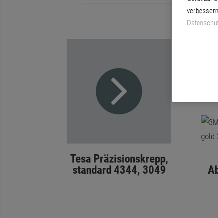
verbessern
Datenschut
Tesa Präzisionskrepp,
standard 4344, 3049
Ab