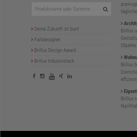
praxisge
tägliche
Archit
Deine Zukunft ist bunt
Brillux 
Gestalt
Farbdesigner
Objekte
Brillux Design Award
Wohnu
Brillux Industrielack
Brillux 
Dienstl
effizie
Eigent
Brillux
Nachhalt