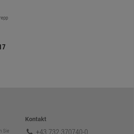
17
Kontakt
+43 732 370740-0
n Sie