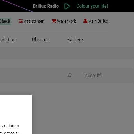
-Check
Assistenten
Warenkorb
Mein Brillux
spiration
Über uns
Karriere
Teilen
s auf Ihrem
vigation zu