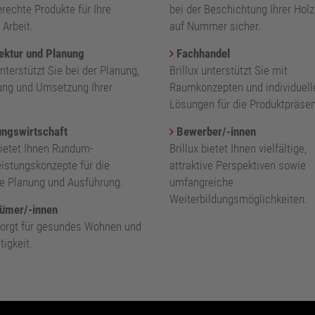
rechte Produkte für Ihre
bei der Beschichtung Ihrer Holz
 Arbeit.
auf Nummer sicher.
ektur und Planung
Fachhandel
unterstützt Sie bei der Planung,
Brillux unterstützt Sie mit
ung und Umsetzung Ihrer
Raumkonzepten und individuell
.
Lösungen für die Produktpräsen
ngswirtschaft
Bewerber/-innen
bietet Ihnen Rundum-
Brillux bietet Ihnen vielfältige,
eistungskonzepte für die
attraktive Perspektiven sowie
nte Planung und Ausführung.
umfangreiche
Weiterbildungsmöglichkeiten.
ümer/-innen
 sorgt für gesundes Wohnen und
igkeit.