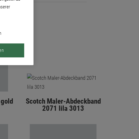
nserer
n
en
 gold
Scotch Maler-Abdeckband
2071 lila 3013