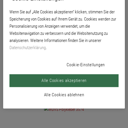
Dämmplatten bzw. Lamellen im Holzbau gemäß abZ/aBG Z 33.47-865.
Wenn Sie auf „Alle Cookies akzeptieren“ klicken, stimmen Sie der
Auf geeigneten Untergründen z. B. Massivholz- oder Brettstapelelemente,
organisch gebundene Holzwerkstoffplatten (Dicke >= 12 mm),
Speicherung von Cookies auf Ihrem Gerät zu. Cookies werden zur
zementgebundene Spanpaltten, Gipsfaserplatten und Faserzementplatten.
Personalisierung von Anzeigen verwendet, um die
Websitenavigation zu verbessern und die Websitenutzung zu
analysieren. Weitere Informationen finden Sie in unserer
Datenschutzerklärung
.
Cookie-Einstellungen
Alle Cookies akzeptieren
Alle Cookies ablehnen