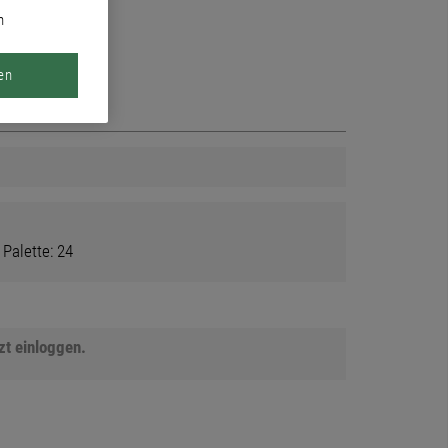
n
en
 Palette: 24
tzt einloggen.