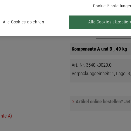
allen Brillux WDV-Systemen.
Cookie-Einstellunge
Alle Cookies ablehnen
Alle Cookies akzeptier
Produkte
Komponente A und B , 40 kg
Art.-Nr. 3540.k0020.0,
Verpackungseinheit: 1, Lage: 8,
Artikel online bestellen? Je