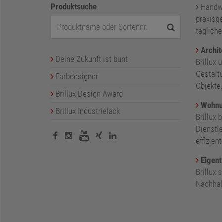
Produktsuche
Handwer
praxisge
tägliche
Archit
Deine Zukunft ist bunt
Brillux 
Gestalt
Farbdesigner
Objekte
Brillux Design Award
Wohnu
Brillux Industrielack
Brillux 
Dienstl
effizie
Eigent
Brillux
Nachhalt