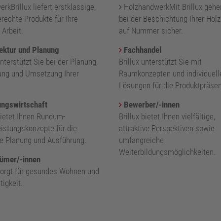
kBrillux liefert erstklassige,
HolzhandwerkMit Brillux gehe
rechte Produkte für Ihre
bei der Beschichtung Ihrer Holz
 Arbeit.
auf Nummer sicher.
ektur und Planung
Fachhandel
unterstützt Sie bei der Planung,
Brillux unterstützt Sie mit
ung und Umsetzung Ihrer
Raumkonzepten und individuell
.
Lösungen für die Produktpräsen
ngswirtschaft
Bewerber/-innen
bietet Ihnen Rundum-
Brillux bietet Ihnen vielfältige,
eistungskonzepte für die
attraktive Perspektiven sowie
nte Planung und Ausführung.
umfangreiche
Weiterbildungsmöglichkeiten.
ümer/-innen
 sorgt für gesundes Wohnen und
igkeit.