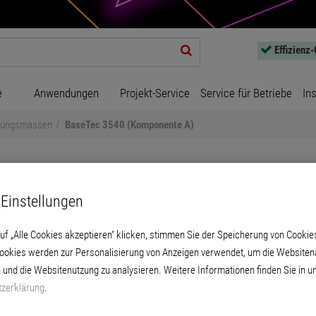
Effizienz
e
Anwendungen
Projekt-Service
Service für Betriebe
In
erungsmassen
BaseTec 3540 (Komponente A)
Einstellungen
uf „Alle Cookies akzeptieren“ klicken, stimmen Sie der Speicherung von Cookie
aseTec 3540 (Komponente 
Cookies werden zur Personalisierung von Anzeigen verwendet, um die Websitena
 und die Websitenutzung zu analysieren. Weitere Informationen finden Sie in u
zerklärung
.
ble Klebe- und Armierungsmasse sowie als Fe