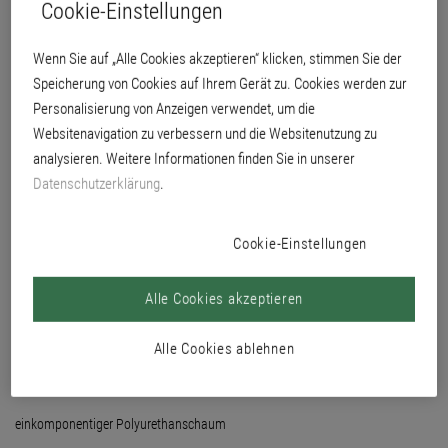
Cookie-Einstellungen
und sicheren Verkleben der Dämmplatten im Brillux WDV-System Qju. Auch
für die Verklebung von Hartschaum-Dämmplatten an Deckenflächen im Qju-
Up Verfahren einsetzbar.
Wenn Sie auf „Alle Cookies akzeptieren“ klicken, stimmen Sie der
Speicherung von Cookies auf Ihrem Gerät zu. Cookies werden zur
Personalisierung von Anzeigen verwendet, um die
Websitenavigation zu verbessern und die Websitenutzung zu
analysieren. Weitere Informationen finden Sie in unserer
Datenschutzerklärung
.
Cookie-Einstellungen
Alle Cookies akzeptieren
Alle Cookies ablehnen
einkomponentiger Polyurethanschaum