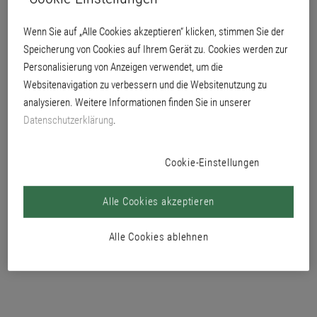
egal ob im heimischen Wohnzimmer oder als Dekowand in der Gastronomie,
Hotellerie oder im Ladenlokal. Mit digital bedruckten Wandbelägen können
Wenn Sie auf „Alle Cookies akzeptieren“ klicken, stimmen Sie der
ganz spezielle Ambiente gestaltet werden, da gegenüber klassisch
Speicherung von Cookies auf Ihrem Gerät zu. Cookies werden zur
produzierten Tapeten keine Musterwiederholung (Rapport) erforderlich ist. Die
Freiheit in der Gestaltung ermöglicht großformatige Motive und
Personalisierung von Anzeigen verwendet, um die
fotorealistische Darstellungen.
Websitenavigation zu verbessern und die Websitenutzung zu
Ob Sie dabei aus unserer Musterbibliothek der Gestaltungsvorschläge
analysieren. Weitere Informationen finden Sie in unserer
auswählen oder ihr eigenes digitales Foto- oder Logo-Motiv auf großer Wand
Datenschutzerklärung
.
zeigen wollen spielt keine Rolle.
Cookie-Einstellungen
Alle Cookies akzeptieren
Alle Cookies ablehnen