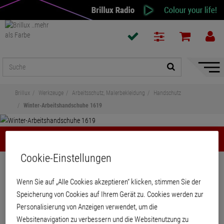
Naviga
ein-/a
Brillux
Werkzeuge
Arbeitsschutz, Malerbekleidung
Handschutz
Winter-Arbeitshandschuhe 1619
Winter-Arbeitshandschuhe 1619
Cookie-Einstellungen
Teilen
Wenn Sie auf „Alle Cookies akzeptieren“ klicken, stimmen Sie der
Winter-Arbeitshandschuhe 1619
Speicherung von Cookies auf Ihrem Gerät zu. Cookies werden zur
Personalisierung von Anzeigen verwendet, um die
Websitenavigation zu verbessern und die Websitenutzung zu
Fünffingerhandschuh, Acryl-Baumwoll-Gemisch mit Latex-Teilbeschichtung