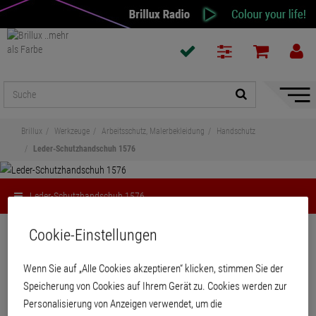
Naviga
ein-/a
Brillux
Werkzeuge
Arbeitsschutz, Malerbekleidung
Handschutz
Leder-Schutzhandschuh 1576
Leder-Schutzhandschuh 1576
Teilen
Cookie-Einstellungen
Wenn Sie auf „Alle Cookies akzeptieren“ klicken, stimmen Sie der
Leder-Schutzhandschuh 1576
Speicherung von Cookies auf Ihrem Gerät zu. Cookies werden zur
Personalisierung von Anzeigen verwendet, um die
Fünffingerhandschuh, Grifffläche und Zeigefinger aus Rindsvollleder, ca. 1,0–