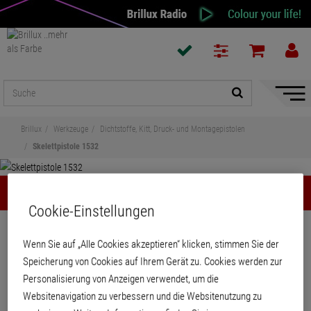
Naviga
ein-/a
Brillux
Werkzeuge
Dichtstoffe, Kitt, Druck- und Montagepistolen
Skelettpistole 1532
Skelettpistole 1532
Cookie-Einstellungen
Teilen
Wenn Sie auf „Alle Cookies akzeptieren“ klicken, stimmen Sie der
Speicherung von Cookies auf Ihrem Gerät zu. Cookies werden zur
Skelettpistole 1532
Personalisierung von Anzeigen verwendet, um die
Websitenavigation zu verbessern und die Websitenutzung zu
Profiqualität, mit Sechskantschubstange. Für Standardkartuschen bis 310