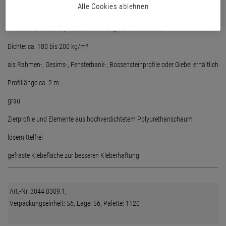
Alle Cookies ablehnen
mit strukturierter Acryl-Vorbeschichtung auf Wasserbasis
Dichte: ca. 180 bis 200 kg/m³
als Rahmen-, Gesims-, Fensterbank-, Bossensteinprofile oder Giebel erhältlich
Profillänge ca. 2 m
grau
Zierprofile und Elemente aus hochverdichtetem Polyurethanschaum
lösemittelfrei
gefräste Klebefläche zur besseren Kleberhaftung
Art.-Nr. 3044.0309.1,
Verpackungseinheit: 56, Lage: 56, Palette: 1120