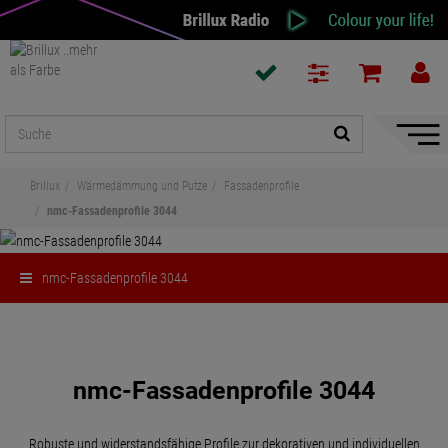
Naviga
ein-/a
Brillux
Wärmedämmung und Putze
Fassadenprofile
nmc-Fassadenprofile 3044
nmc-Fassadenprofile 3044
Teilen
nmc-Fassadenprofile 3044
Robuste und widerstandsfähige Profile zur dekorativen und individuellen