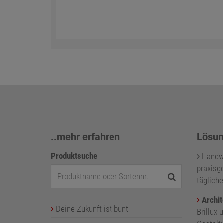
..mehr erfahren
Lösun
Produktsuche
Handwer
praxisge
tägliche
Archit
Deine Zukunft ist bunt
Brillux 