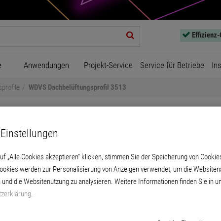
Effizienz
e
Anwendungen
Projekt-Service
Service für Betriebe
In
profile
WDVS Dachbelüftungsprofil 3513
Einstellungen
uf „Alle Cookies akzeptieren“ klicken, stimmen Sie der Speicherung von Cookie
Cookies werden zur Personalisierung von Anzeigen verwendet, um die Websitena
VS Dachbelüftungsprofil 3
 und die Websitenutzung zu analysieren. Weitere Informationen finden Sie in u
zerklärung
.
 Ausbildung des Systemabschlusses im Dach