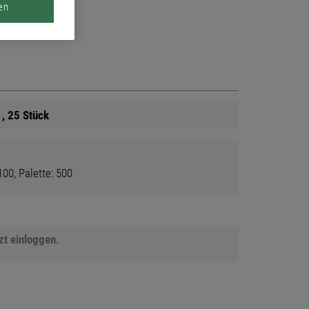
en
 , 25 Stück
00, Palette: 500
tzt einloggen.