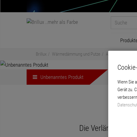
Produkt
Brillux
Wärmedämmung und Putze
An- und Abschluss
Cookie-
Unbenanntes Produkt
Wenn Sie a
Gerät zu. 
verbessern
Datenschut
Die Verlängerung 3