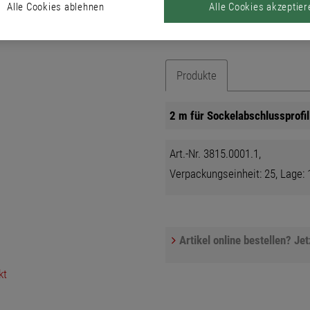
verlängern.
Alle Cookies ablehnen
Alle Cookies akzeptier
Produkte
2 m für Sockelabschlussprofil
Art.-Nr. 3815.0001.1,
Verpackungseinheit: 25, Lage: 1
Artikel online bestellen? Je