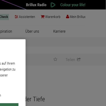
-Check
Assistenten
Warenkorb
Mein Brillux
spiration
Über uns
Karriere
Teilen
s auf Ihrem
vigation zu
nserer
n
s 5 cm in der Tiefe