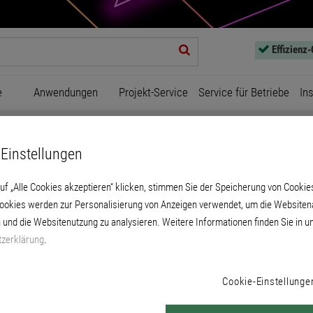
Effizienz
e
Anwendungen
Projekt-Service
Service für Betriebe
In
profile
Unbenanntes Produkt
Einstellungen
uf „Alle Cookies akzeptieren“ klicken, stimmen Sie der Speicherung von Cookie
Cookies werden zur Personalisierung von Anzeigen verwendet, um die Websitena
 und die Websitenutzung zu analysieren. Weitere Informationen finden Sie in u
zerklärung
.
Unbenanntes Produkt
Cookie-Einstellunge
815.0001 kann das Sockelabschlussprofil bi