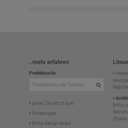
..mehr erfahren
Lösun
Produktsuche
Handwer
praxisge
tägliche
Archit
Deine Zukunft ist bunt
Brillux 
Gestalt
Farbdesigner
Objekte
Brillux Design Award