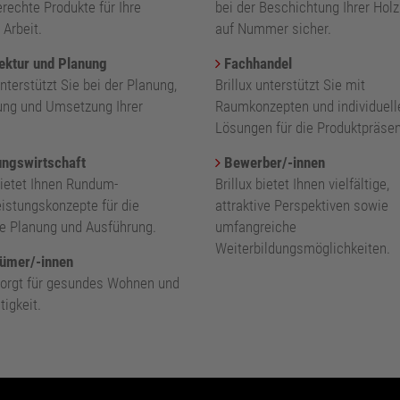
rechte Produkte für Ihre
bei der Beschichtung Ihrer Holz
 Arbeit.
auf Nummer sicher.
ektur und Planung
Fachhandel
unterstützt Sie bei der Planung,
Brillux unterstützt Sie mit
ung und Umsetzung Ihrer
Raumkonzepten und individuell
.
Lösungen für die Produktpräsen
ngswirtschaft
Bewerber/-innen
bietet Ihnen Rundum-
Brillux bietet Ihnen vielfältige,
eistungskonzepte für die
attraktive Perspektiven sowie
nte Planung und Ausführung.
umfangreiche
Weiterbildungsmöglichkeiten.
ümer/-innen
 sorgt für gesundes Wohnen und
igkeit.