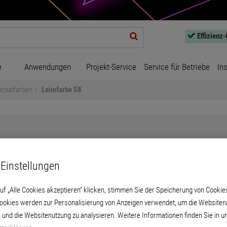
Effizienz
e
Anwendungen
Projekt-Service
Service für Betriebe
In
ezialfarben
Leimfarbe 58
Einstellungen
Leimfarbe 58
uf „Alle Cookies akzeptieren“ klicken, stimmen Sie der Speicherung von Cookie
Cookies werden zur Personalisierung von Anzeigen verwendet, um die Websitena
rbe für Anstriche auf Decken- und mechanisc
 und die Websitenutzung zu analysieren. Weitere Informationen finden Sie in u