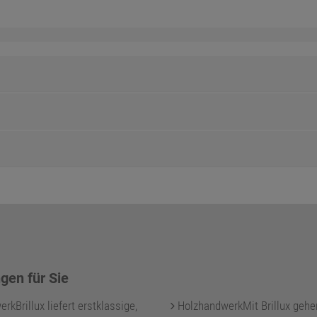
gen für Sie
kBrillux liefert erstklassige,
HolzhandwerkMit Brillux gehe