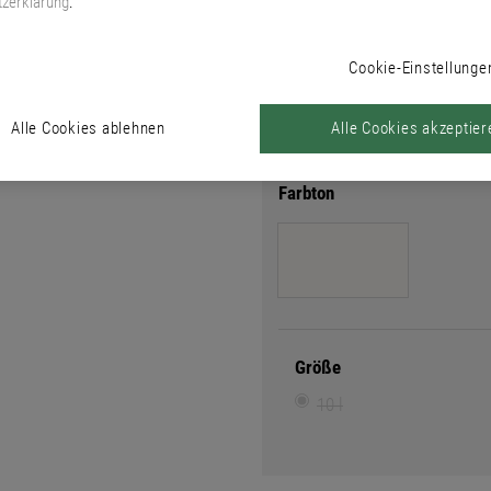
Wandflächen.
zerklärung
.
Cookie-Einstellunge
Farbton
Farbtonsuche
Alle Cookies ablehnen
Alle Cookies akzeptier
Farbton
Größe
10 l