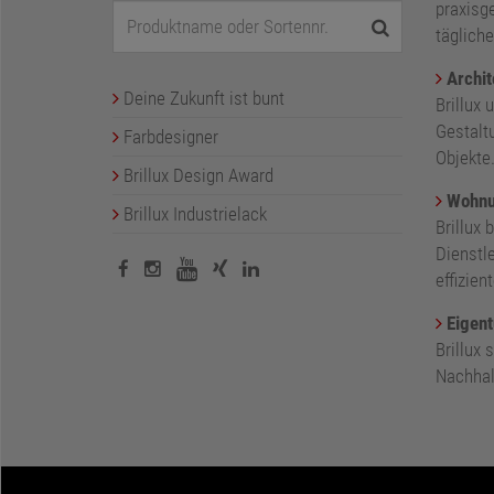
praxisge
tägliche
Archit
Deine Zukunft ist bunt
Brillux 
Gestalt
Farbdesigner
Objekte
Brillux Design Award
Wohnu
Brillux Industrielack
Brillux 
Dienstl
effizie
Eigent
Brillux
Nachhalt