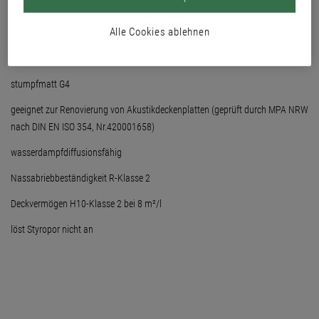
geruchsneutral
Alle Cookies ablehnen
sehr guter Verlauf
für innen
stumpfmatt G4
geeignet zur Renovierung von Akustikdeckenplatten (geprüft durch MPA NRW
nach DIN EN ISO 354, Nr.420001658)
wasserdampfdiffusionsfähig
Nassabriebbeständigkeit R-Klasse 2
Deckvermögen H10-Klasse 2 bei 8 m²/l
löst Styropor nicht an