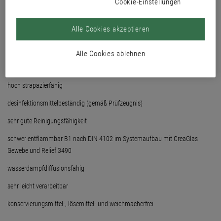
Cookie-Einstellungen
Nassabriebbeständigkeit R-Klasse 1
Alle Cookies akzeptieren
Deckvermögen H10-Klasse 2 bei 7 m²/l
sehr heller Weißfarbton
Alle Cookies ablehnen
sehr brillante Buntfarbtöne
hoch strapazierfähig
desinfektionsmittelbeständig (gemäß Prüfzeugnis)
sehr gute Reinigungsfähigkeit
schwer entflammbar B1 nach DIN 4102 im Systemaufbau mit CreaGlas
Gewebe und Relief 3490
wasserdampfdiffusionsfähig
sehr leicht verarbeitbar
konservierungsmittel-, lösemittel- und weichmacherfrei