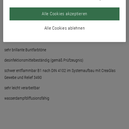
matt G3
Alle Cookies akzeptieren
Nassabriebbeständigkeit R-Klasse 1
Alle Cookies ablehnen
geeignet für den indirekten Lebensmittelkontakt
Deckvermögen H10-Klasse 2 bei 7 m²/l
sehr brillante Buntfarbtöne
desinfektionsmittelbeständig (gemäß Prüfzeugnis)
schwer entflammbar B1 nach DIN 4102 im Systemaufbau mit CreaGlas
Gewebe und Relief 3490
sehr leicht verarbeitbar
wasserdampfdiffusionsfähig