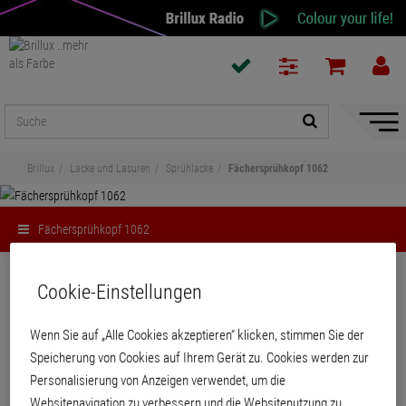
Naviga
ein-/a
Brillux
Lacke und Lasuren
Sprühlacke
Fächersprühkopf 1062
Fächersprühkopf 1062
Teilen
Cookie-Einstellungen
Fächersprühkopf 1062
Wenn Sie auf „Alle Cookies akzeptieren“ klicken, stimmen Sie der
Speicherung von Cookies auf Ihrem Gerät zu. Cookies werden zur
Personalisierung von Anzeigen verwendet, um die
Sprühkopf mit einem breiteren Sprühstrahl für mittlere und größere Flächen.
Websitenavigation zu verbessern und die Websitenutzung zu