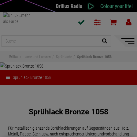
Naviga
ein-/a
Brillux
Lacke und Lasuren
Sprühlacke
Sprühlack Bronze 1058
Sprühlack Bronze 1058
Teilen
Sprühlack Bronze 1058
Für metallisch glänzende Sprühlackierungen auf Gegenständen aus Holz,
Metall, Pappe, Stein usw. nach entsprechender Untergrundvorbehandlung