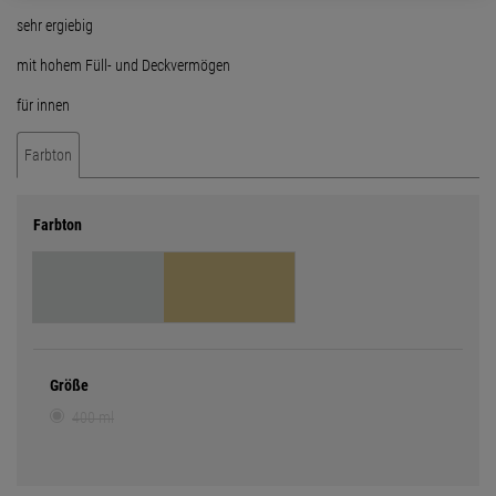
sehr ergiebig
mit hohem Füll- und Deckvermögen
für innen
Farbton
Farbton
Größe
400 ml