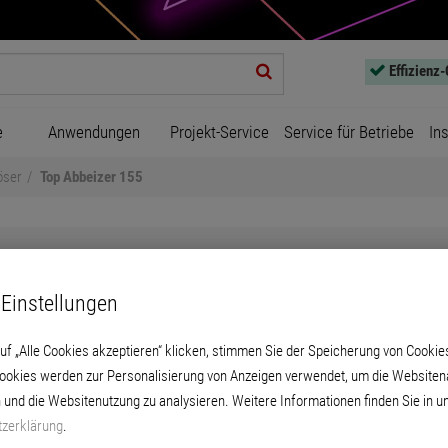
Effizienz
e
Anwendungen
Projekt-Service
Service für Betriebe
In
öser
Top Abbeizer 155
Einstellungen
uf „Alle Cookies akzeptieren“ klicken, stimmen Sie der Speicherung von Cookie
Top Abbeizer 155
Cookies werden zur Personalisierung von Anzeigen verwendet, um die Websitena
 und die Websitenutzung zu analysieren. Weitere Informationen finden Sie in u
ack- und Dispersionsfarbenanstriche sowie P
zerklärung
.