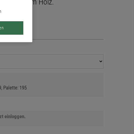
nd massivem Holz.
n
en
, Palette: 195
tzt einloggen.