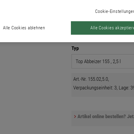
 von mineralischen Untergründen, Metall u
Cookie-Einstellunge
Alle Cookies ablehnen
Alle Cookies akzeptier
Produkte
Typ
Art.-Nr. 155.02,5.0,
Verpackungseinheit: 3, Lage: 39
Artikel online bestellen? Je