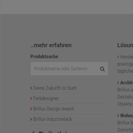
..mehr erfahren
Lösun
Produktsuche
Handwer
praxisge
tägliche
Archit
Deine Zukunft ist bunt
Brillux 
Gestalt
Farbdesigner
Objekte
Brillux Design Award
Wohnu
Brillux Industrielack
Brillux 
Dienstl