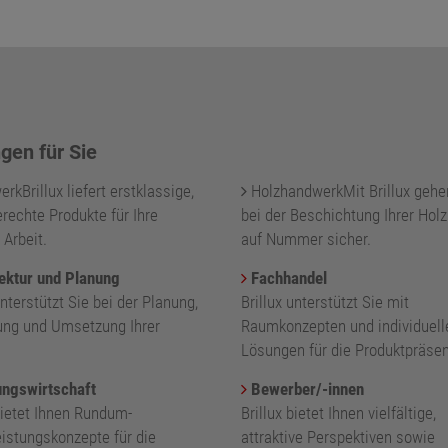
gen für Sie
kBrillux liefert erstklassige,
HolzhandwerkMit Brillux gehe
rechte Produkte für Ihre
bei der Beschichtung Ihrer Holz
 Arbeit.
auf Nummer sicher.
ektur und Planung
Fachhandel
unterstützt Sie bei der Planung,
Brillux unterstützt Sie mit
ung und Umsetzung Ihrer
Raumkonzepten und individuell
.
Lösungen für die Produktpräsen
ngswirtschaft
Bewerber/-innen
bietet Ihnen Rundum-
Brillux bietet Ihnen vielfältige,
eistungskonzepte für die
attraktive Perspektiven sowie