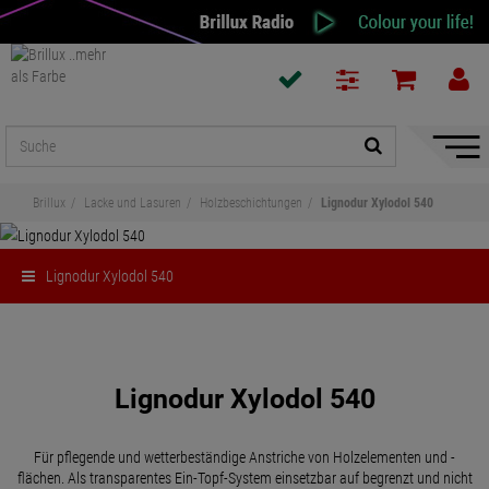
Naviga
ein-/a
Brillux
Lacke und Lasuren
Holzbeschichtungen
Lignodur Xylodol 540
Lignodur Xylodol 540
Teilen
Lignodur Xylodol 540
Für pflegende und wetterbeständige Anstriche von Holzelementen und -
flächen. Als transparentes Ein-Topf-System einsetzbar auf begrenzt und nicht