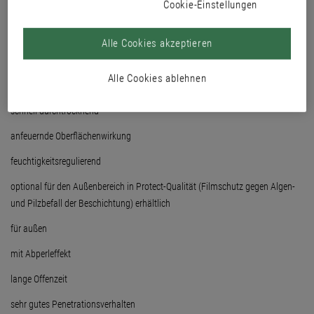
Cookie-Einstellungen
aromatenarmes Holzöl
Alle Cookies akzeptieren
auf natürlicher Leinöl-Basis
Alle Cookies ablehnen
matt
schnell durchtrocknend
anfeuernde Oberflächenwirkung
feuchtigkeitsregulierend
optional für den Außenbereich in Protect-Qualität (Filmschutz gegen Algen-
und Pilzbefall der Beschichtung) erhältlich
für außen
mit Abperleffekt
lange Offenzeit
sehr gutes Penetrationsverhalten